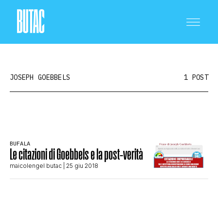
JOSEPH GOEBBELS
1 POST
CRONACA E POLITICA
BUFALA
Le citazioni di Goebbels e la post-verità
SCIENZA E TECNOLOGIA
maicolengel butac
| 25 giu 2018
SALUTE E MEDICINA