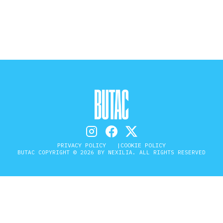
STORIA E CITAZIONI
INTRATTENIMENTO
COMPLOTTI, LEGGENDE URBANE ED
EVERGREEN
PRIVACY POLICY
COOKIE POLICY
BUTAC COPYRIGHT © 2026 BY NEXILIA. ALL RIGHTS RESERVED
EDITORIALI
TRUFFE E SOCIAL NETWORK