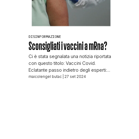
DISINFORMAZIONE
Sconsigliati i vaccini a mRna?
Ci è stata segnalata una notizia riportata
con questo titolo: Vaccini Covid.
Eclatante passo indietro degli esperti:
“Sconsigliati quelli a base di mRna” La
maicolengel butac
| 27 set 2024
notizia, apparsa su Business.it il 15
settembre 2024, è un articolo di poche
righe, che comincia così: Sta
suscitando un notevole clamore a
livello internazionale la recente
decisione del governatore della […]