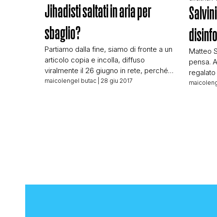
Jihadisti saltati in aria per
Salvini
sbaglio?
disinf
Partiamo dalla fine, siamo di fronte a un
Matteo S
articolo copia e incolla, diffuso
pensa. A
viralmente il 26 giugno in rete, perché
regalato
dico copia e incolla? Perché tante sue
maicolengel butac
| 28 giu 2017
disinfor
maicoleng
versioni sono identiche fra loro, al
Twitter.
punto da riportare a fine testo lo stesso
notizia d
identico errore: jihadsiti. Sul
parola k
Messaggero: Su Repubblica: Su Il
l’articol
Secolo XIX: Globalist: Nessuno, ma
immigra
proprio […]
elementi