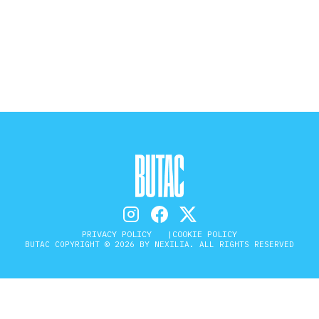
STORIA E CITAZIONI
INTRATTENIMENTO
COMPLOTTI, LEGGENDE URBANE ED
EVERGREEN
EDITORIALI
PRIVACY POLICY
COOKIE POLICY
BUTAC COPYRIGHT © 2026 BY NEXILIA. ALL RIGHTS RESERVED
TRUFFE E SOCIAL NETWORK