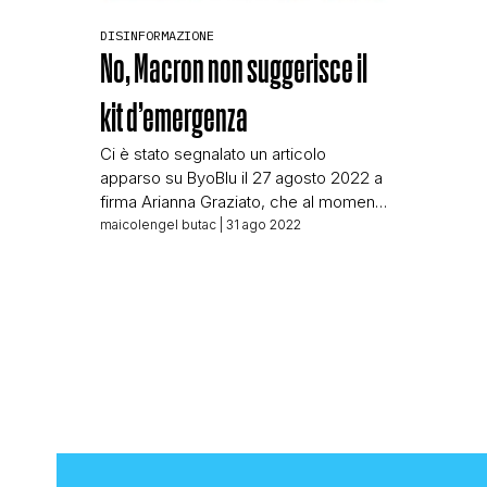
DISINFORMAZIONE
No, Macron non suggerisce il
kit d’emergenza
Ci è stato segnalato un articolo
apparso su ByoBlu il 27 agosto 2022 a
firma Arianna Graziato, che al momento
non ci risulta iscritta all’Ordine dei
maicolengel butac
| 31 ago 2022
Giornalisti. L’articolo su ByoBlu titola:
MACRON SUGGERISCE AI FRANCESI DI
PREPARARE IL KIT D’EMERGENZA E
comincia con queste righe: Dagli
attacchi terroristici del 2015 la Francia è
stata uno […]