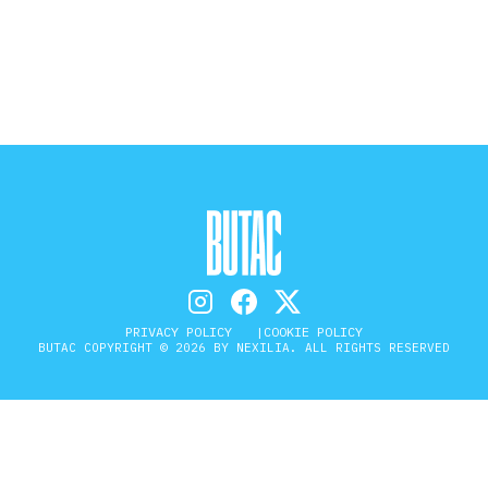
STORIA E CITAZIONI
INTRATTENIMENTO
COMPLOTTI, LEGGENDE URBANE ED
EVERGREEN
PRIVACY POLICY
COOKIE POLICY
EDITORIALI
BUTAC COPYRIGHT © 2026 BY NEXILIA. ALL RIGHTS RESERVED
TRUFFE E SOCIAL NETWORK