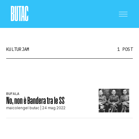
KULTURJAM
1 POST
CRONACA E POLITICA
BUFALA
No, non è Bandera tra le SS
SCIENZA E TECNOLOGIA
maicolengel butac
| 24 mag 2022
SALUTE E MEDICINA