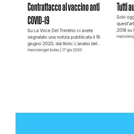
Contrattacco al vaccino anti
Tutti a
Solo ogg
COVID-19
quest’ar
2018 su 
Su La Voce Del Trentino ci avete
dichiara
segnalato una notizia pubblicata il 16
maicoleng
della po
giugno 2020, dal titolo: L’analisi del
L’articol
vaccino contro il Covid 19 Chiunque
maicolengel butac
| 17 giu 2020
è decisa
legga questo titolo e come la notizia
una brev
viene condivisa sui social: …si
Stefano 
convince che la dottoressa Loretta
e la mog
Bolgan abbia avuto accesso al vaccino
contro Covid-19, l’abbia potuto
analizzare e abbia […]