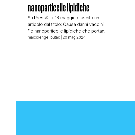
nanoparticelle lipidiche
Su PressKit il 18 maggio è uscito un
articolo dal titolo: Causa danni vaccini:
“le nanoparticelle lipidiche che portano
per il corpo l’NRA non si trovano in
maicolengel butac
| 20 mag 2024
natura, non vengono riconosciuti dal
nostro sistema immunitario e non
vengono distrutte, Dr. Sucharit Bhakdi
Abbiamo pensato di fare cosa utile nel
verificare quanto viene riportato, ma
prima […]