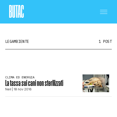
LEGAMBIENTE
1 POST
CRONACA E POLITICA
CLIMA ED ENERGIA
La tassa sui cani non sterilizzati
SCIENZA E TECNOLOGIA
Neil
| 18 nov 2016
SALUTE E MEDICINA