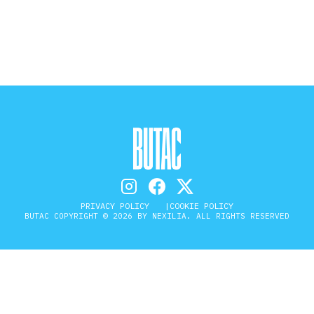
STORIA E CITAZIONI
INTRATTENIMENTO
COMPLOTTI, LEGGENDE URBANE ED
EVERGREEN
PRIVACY POLICY
COOKIE POLICY
BUTAC COPYRIGHT © 2026 BY NEXILIA. ALL RIGHTS RESERVED
EDITORIALI
TRUFFE E SOCIAL NETWORK