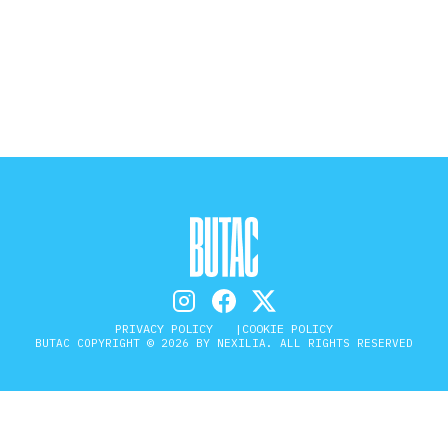
STORIA E CITAZIONI
INTRATTENIMENTO
COMPLOTTI, LEGGENDE URBANE ED
EVERGREEN
EDITORIALI
PRIVACY POLICY
COOKIE POLICY
BUTAC COPYRIGHT © 2026 BY NEXILIA. ALL RIGHTS RESERVED
TRUFFE E SOCIAL NETWORK