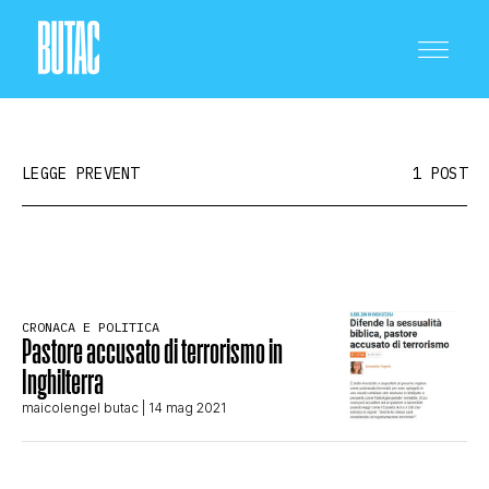
LEGGE PREVENT
1 POST
CRONACA E POLITICA
CRONACA E POLITICA
Pastore accusato di terrorismo in
SCIENZA E TECNOLOGIA
Inghilterra
maicolengel butac
| 14 mag 2021
SALUTE E MEDICINA