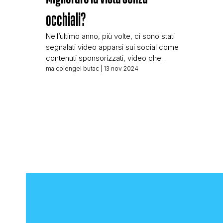
occhiali?
Nell’ultimo anno, più volte, ci sono stati
segnalati video apparsi sui social come
contenuti sponsorizzati, video che
raccontano di come sia possibile
maicolengel butac
| 13 nov 2024
migliorare i difetti della vista grazie a
tecniche naturali, e senza l’uso di
occhiali. Video che anche io ho
incontrato nel mio girovagare per la
rete; vorrei scaricarne uno per farvi
capire di […]