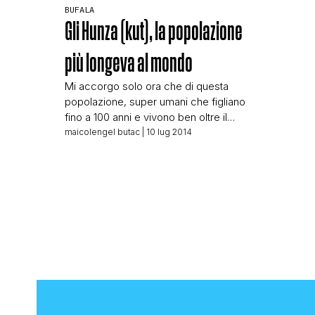
BUFALA
Gli Hunza (kut), la popolazione
più longeva al mondo
Mi accorgo solo ora che di questa
popolazione, super umani che figliano
fino a 100 anni e vivono ben oltre il
secolo, ne avevo parlato solo in un
maicolengel butac
| 10 lug 2014
breve post su Facebook. Sul blog
avevo solo riportato il post in un altro
articolo che trovate qui, ma era
dedicato al ciclo mestruale. Non è che
ci […]