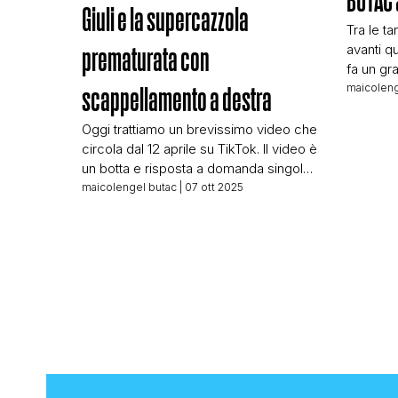
Giuli e la supercazzola
Tra le t
avanti q
prematurata con
fa un gr
una col
maicoleng
scappellamento a destra
Science.
program
Oggi trattiamo un brevissimo video che
Palace, 
circola dal 12 aprile su TikTok. Il video è
(fervido,
un botta e risposta a domanda singola
mondo de
tra Christian Nannipieri e il Ministro della
maicolengel butac
| 07 ott 2025
scienza 
Cultura Alessandro Giuli. Ci è stato
segnalato solo ora probabilmente visto
che Lucca Comics and Games si
avvicina. Vi riporto la trascrizione
completa: Nannipieri: La cultura […]