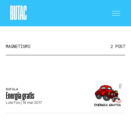
MAGNETISMO
2 POST
CRONACA E POLITICA
BUFALA
Energia gratis
SCIENZA E TECNOLOGIA
Lola Fox
| 16 mar 2017
SALUTE E MEDICINA