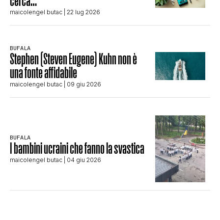
cerca…
maicolengel butac
| 22 lug 2026
BUFALA
Stephen (Steven Eugene) Kuhn non è
una fonte affidabile
maicolengel butac
| 09 giu 2026
BUFALA
I bambini ucraini che fanno la svastica
maicolengel butac
| 04 giu 2026