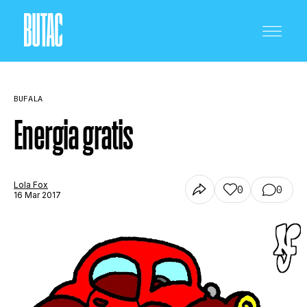
BUFALA
Energia gratis
CRONACA E POLITICA
Lola Fox
0
0
16 Mar 2017
SCIENZA E TECNOLOGIA
SALUTE E MEDICINA