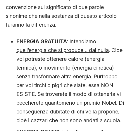
CLIMA ED ENERGIA
convenzione sul significato di due parole
sinonime che nella sostanza di questo articolo
faranno la differenza.
CONTATTI
ENERGIA GRATUITA
: intendiamo
CHI SIAMO
quell’energia che si produce… dal nulla
. Cioè
voi potreste ottenere calore (energia
termica), o movimento (energia cinetica)
senza trasformare altra energia. Purtroppo
per voi tirchi o pigri che siate, essa NON
ESISTE. Se troverete il modo di ottenerla vi
beccherete quantomeno un premio Nobel. Di
conseguenza dubitate di chi ve la propone,
cioè i cazzari che non sono andati a scuola.