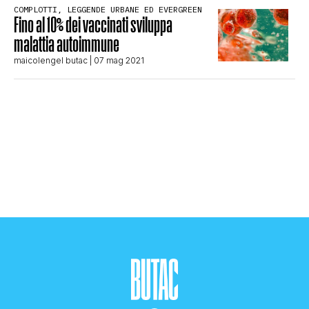
COMPLOTTI, LEGGENDE URBANE ED EVERGREEN
STORIA E CITAZIONI
Fino al 10% dei vaccinati sviluppa
malattia autoimmune
maicolengel butac
| 07 mag 2021
INTRATTENIMENTO
COMPLOTTI, LEGGENDE URBANE ED
EVERGREEN
EDITORIALI
TRUFFE E SOCIAL NETWORK