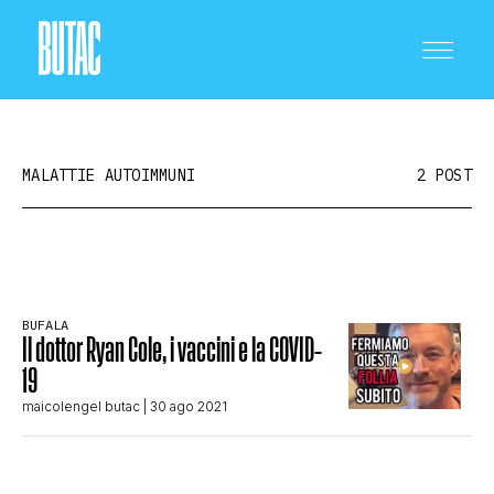
MALATTIE AUTOIMMUNI
2 POST
CRONACA E POLITICA
BUFALA
Il dottor Ryan Cole, i vaccini e la COVID-
SCIENZA E TECNOLOGIA
19
maicolengel butac
| 30 ago 2021
SALUTE E MEDICINA