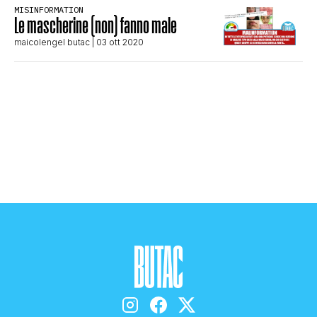
MISINFORMATION
STORIA E CITAZIONI
Le mascherine (non) fanno male
maicolengel butac
| 03 ott 2020
INTRATTENIMENTO
COMPLOTTI, LEGGENDE URBANE ED
EVERGREEN
EDITORIALI
TRUFFE E SOCIAL NETWORK