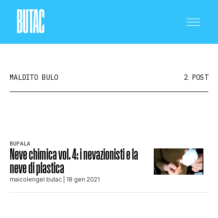
MALDITO BULO
2 POST
CRONACA E POLITICA
BUFALA
Neve chimica vol. 4: i nevazionisti e la
SCIENZA E TECNOLOGIA
neve di plastica
maicolengel butac
| 18 gen 2021
SALUTE E MEDICINA