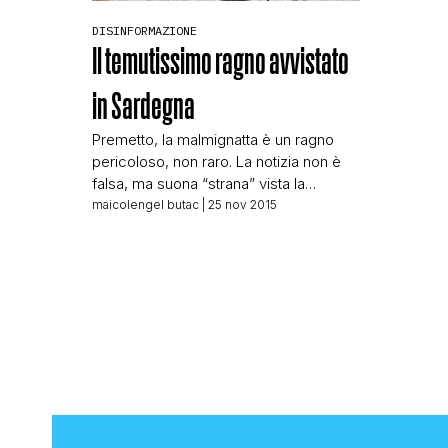
DISINFORMAZIONE
Il temutissimo ragno avvistato
in Sardegna
Premetto, la malmignatta è un ragno
pericoloso, non raro. La notizia non è
falsa, ma suona “strana” vista la
normale presenza del ragno sul nostro
maicolengel butac
| 25 nov 2015
territorio. CastedduOnline pubblica un
articolo su un ragno avvistato in
Sardegna: Continuano gli avvistamenti
del temutissimo e velenosissimo
ragno: dopo Uta, Capoterra e Cagliari,
nei giorni scorsi alcuni esemplari sono
stati […]