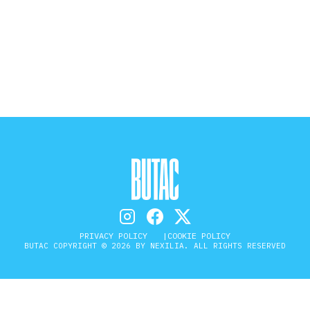
STORIA E CITAZIONI
INTRATTENIMENTO
COMPLOTTI, LEGGENDE URBANE ED
EVERGREEN
EDITORIALI
PRIVACY POLICY
COOKIE POLICY
BUTAC COPYRIGHT © 2026 BY NEXILIA. ALL RIGHTS RESERVED
TRUFFE E SOCIAL NETWORK