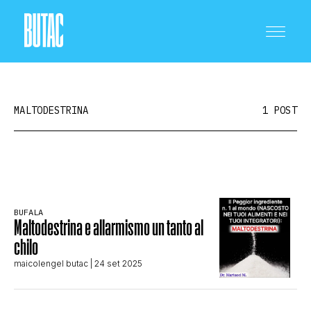
MALTODESTRINA
1 POST
CRONACA E POLITICA
BUFALA
Maltodestrina e allarmismo un tanto al
SCIENZA E TECNOLOGIA
chilo
maicolengel butac
| 24 set 2025
SALUTE E MEDICINA