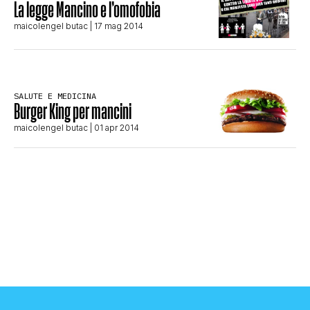
La legge Mancino e l’omofobia
STORIA E CITAZIONI
maicolengel butac
| 17 mag 2014
INTRATTENIMENTO
SALUTE E MEDICINA
Burger King per mancini
COMPLOTTI, LEGGENDE URBANE ED
maicolengel butac
| 01 apr 2014
EVERGREEN
EDITORIALI
TRUFFE E SOCIAL NETWORK