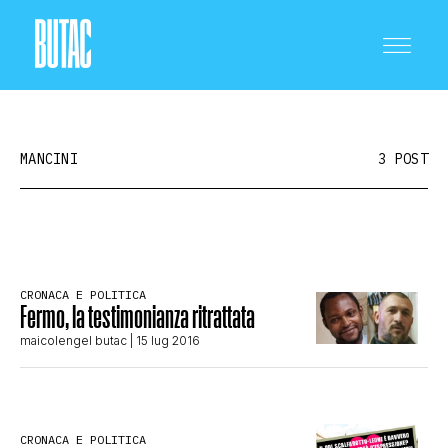
MANCINI
3 POST
CRONACA E POLITICA
CRONACA E POLITICA
Fermo, la testimonianza ritrattata
SCIENZA E TECNOLOGIA
maicolengel butac
| 15 lug 2016
SALUTE E MEDICINA
CRONACA E POLITICA