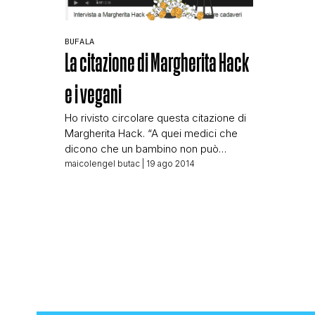
BUFALA
La citazione di Margherita Hack
e i vegani
Ho rivisto circolare questa citazione di
Margherita Hack. “A quei medici che
dicono che un bambino non può
crescere senza carne, dico che io non
maicolengel butac
| 19 ago 2014
ho mai mangiato carne, perché quando
sono nata i miei genitori erano già
vegetariani. Eppure sono stata
campione di salto in alto e lungo, e ora
a [89] anni faccio […]