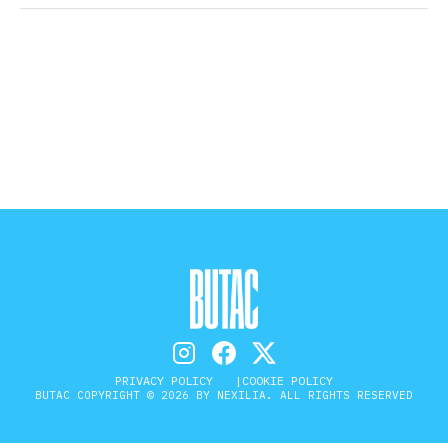
STORIA E CITAZIONI
INTRATTENIMENTO
COMPLOTTI, LEGGENDE URBANE ED
EVERGREEN
EDITORIALI
PRIVACY POLICY
COOKIE POLICY
TRUFFE E SOCIAL NETWORK
BUTAC COPYRIGHT © 2026 BY NEXILIA. ALL RIGHTS RESERVED