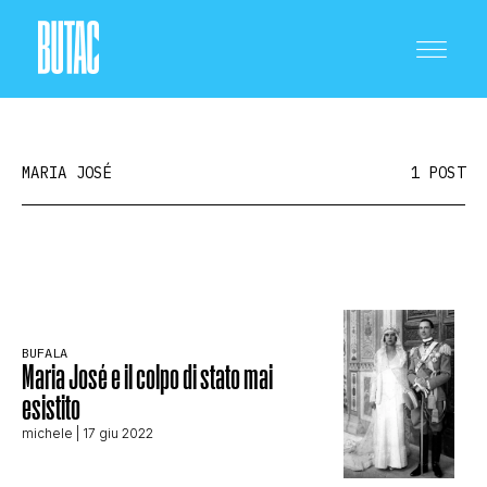
MARIA JOSÉ
1 POST
CRONACA E POLITICA
SCIENZA E TECNOLOGIA
BUFALA
Maria José e il colpo di stato mai
esistito
SALUTE E MEDICINA
michele
| 17 giu 2022