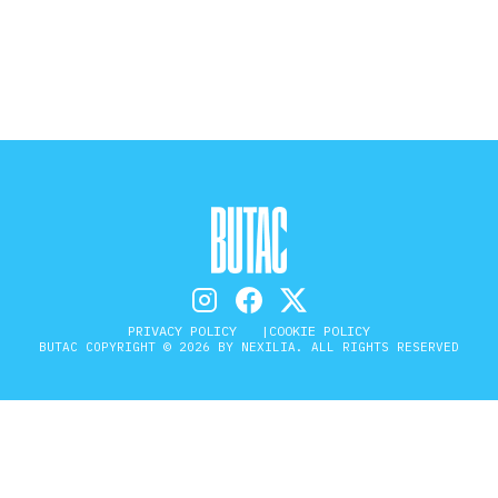
STORIA E CITAZIONI
INTRATTENIMENTO
COMPLOTTI, LEGGENDE URBANE ED
EVERGREEN
PRIVACY POLICY
COOKIE POLICY
EDITORIALI
BUTAC COPYRIGHT © 2026 BY NEXILIA. ALL RIGHTS RESERVED
TRUFFE E SOCIAL NETWORK