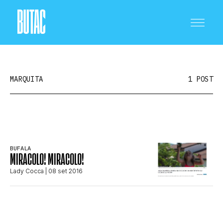
MARQUITA
1 POST
CRONACA E POLITICA
BUFALA
MIRACOLO! MIRACOLO!
SCIENZA E TECNOLOGIA
Lady Cocca
| 08 set 2016
SALUTE E MEDICINA