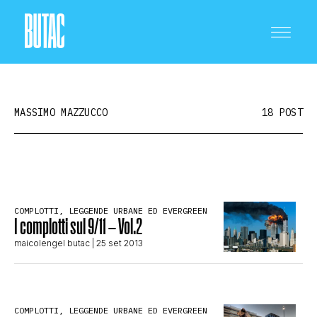
MASSIMO MAZZUCCO
18 POST
CRONACA E POLITICA
COMPLOTTI, LEGGENDE URBANE ED EVERGREEN
I complotti sul 9/11 – Vol.2
SCIENZA E TECNOLOGIA
maicolengel butac
| 25 set 2013
SALUTE E MEDICINA
COMPLOTTI, LEGGENDE URBANE ED EVERGREEN