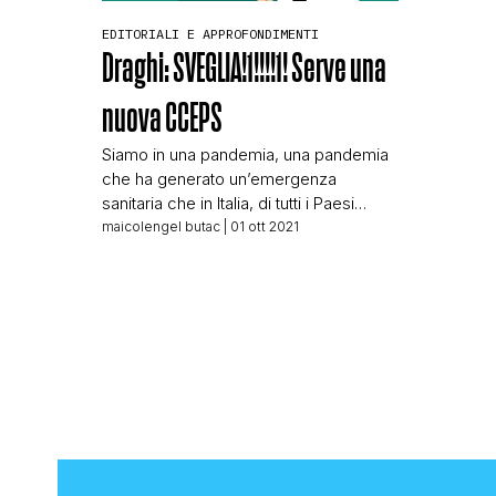
EDITORIALI E APPROFONDIMENTI
Draghi: SVEGLIA!1!!!!1! Serve una
nuova CCEPS
Siamo in una pandemia, una pandemia
che ha generato un’emergenza
sanitaria che in Italia, di tutti i Paesi
occidentali, è cominciata per prima.
maicolengel butac
| 01 ott 2021
Siamo in emergenza sanitaria da
febbraio 2020, eppure per la politica
sembra sempre che sia ieri. Oggi non
parliamo di una bufala, e neppure di
una segnalazione, solo che mi sono
decisamente […]