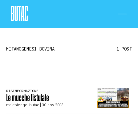
METANOGENESI BOVINA
1 POST
CRONACA E POLITICA
DISINFORMAZIONE
Le mucche fistulate
SCIENZA E TECNOLOGIA
maicolengel butac
| 30 nov 2013
SALUTE E MEDICINA