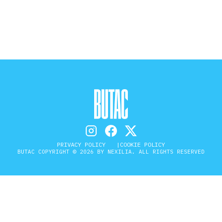
STORIA E CITAZIONI
INTRATTENIMENTO
COMPLOTTI, LEGGENDE URBANE ED
EVERGREEN
PRIVACY POLICY
COOKIE POLICY
BUTAC COPYRIGHT © 2026 BY NEXILIA. ALL RIGHTS RESERVED
EDITORIALI
TRUFFE E SOCIAL NETWORK