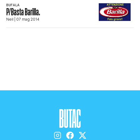
BUFALA
STORIA E CITAZIONI
P/Basta Barilla.
Neil
| 07 mag 2014
INTRATTENIMENTO
COMPLOTTI, LEGGENDE URBANE ED
EVERGREEN
EDITORIALI
TRUFFE E SOCIAL NETWORK