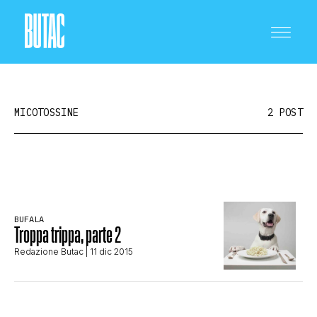
MICOTOSSINE
2 POST
CRONACA E POLITICA
BUFALA
Troppa trippa, parte 2
SCIENZA E TECNOLOGIA
Redazione Butac
| 11 dic 2015
SALUTE E MEDICINA