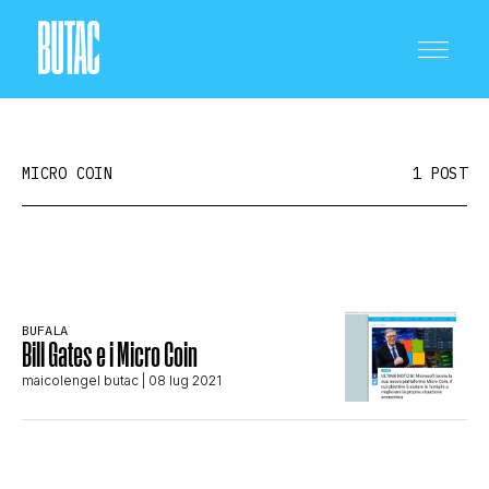
MICRO COIN
1 POST
CRONACA E POLITICA
BUFALA
Bill Gates e i Micro Coin
SCIENZA E TECNOLOGIA
maicolengel butac
| 08 lug 2021
SALUTE E MEDICINA