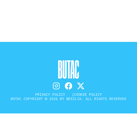
STORIA E CITAZIONI
INTRATTENIMENTO
COMPLOTTI, LEGGENDE URBANE ED
EVERGREEN
PRIVACY POLICY
COOKIE POLICY
EDITORIALI
BUTAC COPYRIGHT © 2026 BY NEXILIA. ALL RIGHTS RESERVED
TRUFFE E SOCIAL NETWORK