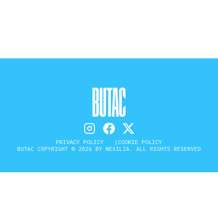
STORIA E CITAZIONI
INTRATTENIMENTO
COMPLOTTI, LEGGENDE URBANE ED
EVERGREEN
PRIVACY POLICY
COOKIE POLICY
BUTAC COPYRIGHT © 2026 BY NEXILIA. ALL RIGHTS RESERVED
EDITORIALI
TRUFFE E SOCIAL NETWORK