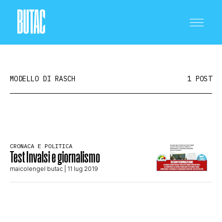
MODELLO DI RASCH
1 POST
CRONACA E POLITICA
CRONACA E POLITICA
Test Invalsi e giornalismo
SCIENZA E TECNOLOGIA
maicolengel butac
| 11 lug 2019
SALUTE E MEDICINA