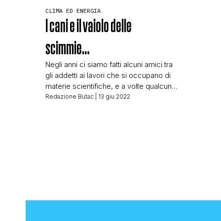
CLIMA ED ENERGIA
I cani e il vaiolo delle
scimmie…
Negli anni ci siamo fatti alcuni amici tra
gli addetti ai lavori che si occupano di
materie scientifiche, e a volte qualcuno
di loro ci manda dei contributi da
Redazione Butac
| 13 giu 2022
pubblicare sul sito. Oggi è il turno di
Giovanni Di Guardo, professore di
Patologia Generale e Fisiopatologia
Veterinaria presso la Facoltà di
Medicina Veterinaria dell’Università
degli […]