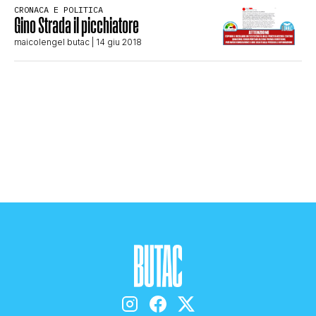
CRONACA E POLITICA
STORIA E CITAZIONI
Gino Strada il picchiatore
maicolengel butac
| 14 giu 2018
INTRATTENIMENTO
COMPLOTTI, LEGGENDE URBANE ED
EVERGREEN
EDITORIALI
TRUFFE E SOCIAL NETWORK