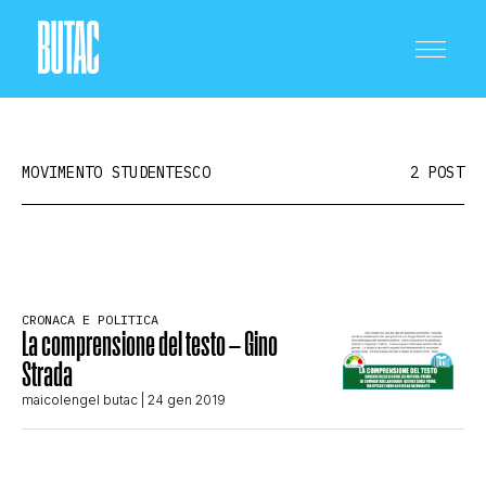
MOVIMENTO STUDENTESCO
2 POST
CRONACA E POLITICA
CRONACA E POLITICA
La comprensione del testo – Gino
SCIENZA E TECNOLOGIA
Strada
maicolengel butac
| 24 gen 2019
SALUTE E MEDICINA