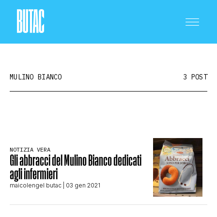
MULINO BIANCO
3 POST
CRONACA E POLITICA
NOTIZIA VERA
Gli abbracci del Mulino Bianco dedicati
SCIENZA E TECNOLOGIA
agli infermieri
maicolengel butac
| 03 gen 2021
SALUTE E MEDICINA