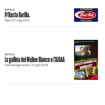
STORIA E CITAZIONI
BUFALA
P/Basta Barilla.
Neil
| 07 mag 2014
INTRATTENIMENTO
COMPLOTTI, LEGGENDE URBANE ED
BUFALA
EVERGREEN
La gallina del Mulino Bianco e l’AIDAA
maicolengel butac
| 31 gen 2014
EDITORIALI
TRUFFE E SOCIAL NETWORK