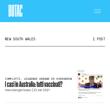
NEW SOUTH WALES
1 POST
CRONACA E POLITICA
COMPLOTTI, LEGGENDE URBANE ED EVERGREEN
SCIENZA E TECNOLOGIA
I casi in Australia: tutti vaccinati?
maicolengel butac
| 23 set 2021
SALUTE E MEDICINA