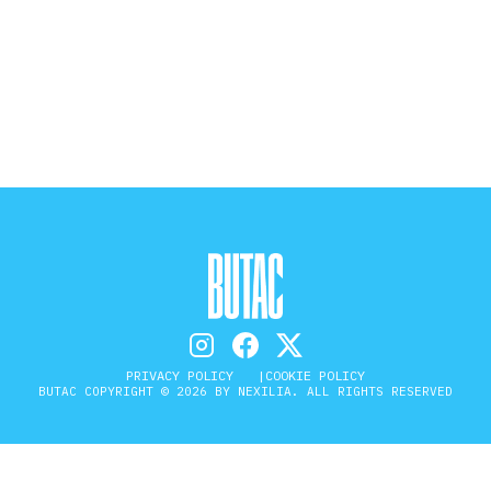
STORIA E CITAZIONI
INTRATTENIMENTO
COMPLOTTI, LEGGENDE URBANE ED
EVERGREEN
EDITORIALI
PRIVACY POLICY
COOKIE POLICY
BUTAC COPYRIGHT © 2026 BY NEXILIA. ALL RIGHTS RESERVED
TRUFFE E SOCIAL NETWORK