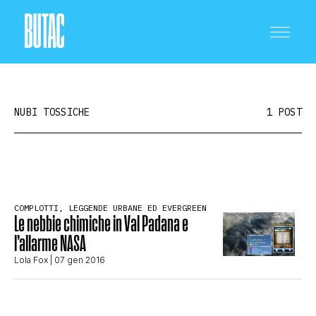
NUBI TOSSICHE
1 POST
CRONACA E POLITICA
COMPLOTTI, LEGGENDE URBANE ED EVERGREEN
Le nebbie chimiche in Val Padana e
SCIENZA E TECNOLOGIA
l’allarme NASA
Lola Fox
| 07 gen 2016
SALUTE E MEDICINA