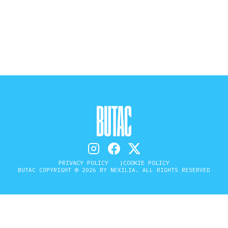
STORIA E CITAZIONI
INTRATTENIMENTO
COMPLOTTI, LEGGENDE URBANE ED
EVERGREEN
EDITORIALI
PRIVACY POLICY
COOKIE POLICY
BUTAC COPYRIGHT © 2026 BY NEXILIA. ALL RIGHTS RESERVED
TRUFFE E SOCIAL NETWORK