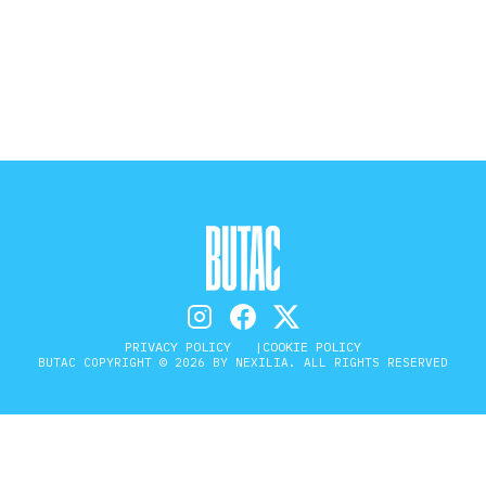
STORIA E CITAZIONI
INTRATTENIMENTO
COMPLOTTI, LEGGENDE URBANE ED
EVERGREEN
EDITORIALI
PRIVACY POLICY
COOKIE POLICY
BUTAC COPYRIGHT © 2026 BY NEXILIA. ALL RIGHTS RESERVED
TRUFFE E SOCIAL NETWORK