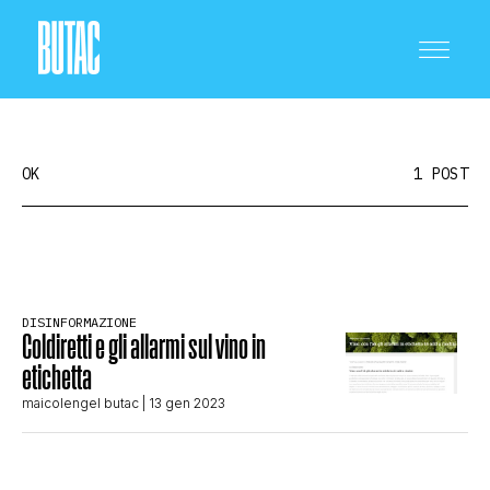
OK
1 POST
CRONACA E POLITICA
DISINFORMAZIONE
Coldiretti e gli allarmi sul vino in
SCIENZA E TECNOLOGIA
etichetta
maicolengel butac
| 13 gen 2023
SALUTE E MEDICINA