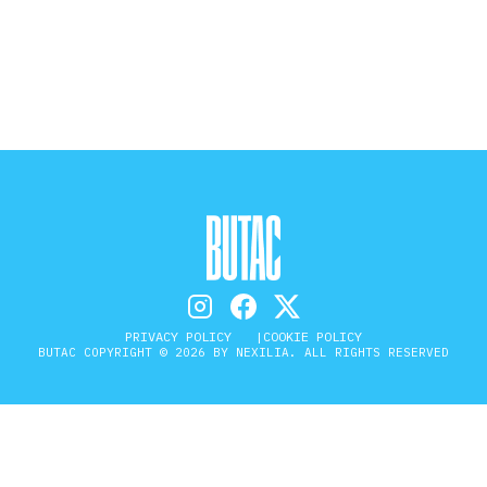
STORIA E CITAZIONI
INTRATTENIMENTO
COMPLOTTI, LEGGENDE URBANE ED
EVERGREEN
PRIVACY POLICY
COOKIE POLICY
EDITORIALI
BUTAC COPYRIGHT © 2026 BY NEXILIA. ALL RIGHTS RESERVED
TRUFFE E SOCIAL NETWORK