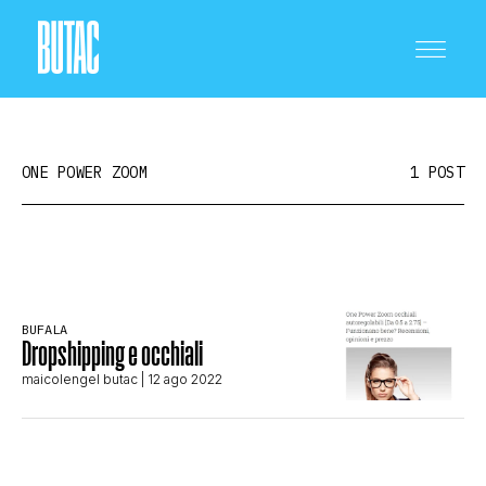
ONE POWER ZOOM
1 POST
CRONACA E POLITICA
BUFALA
Dropshipping e occhiali
SCIENZA E TECNOLOGIA
maicolengel butac
| 12 ago 2022
SALUTE E MEDICINA