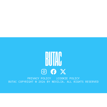
STORIA E CITAZIONI
INTRATTENIMENTO
COMPLOTTI, LEGGENDE URBANE ED
EVERGREEN
EDITORIALI
PRIVACY POLICY
COOKIE POLICY
BUTAC COPYRIGHT © 2026 BY NEXILIA. ALL RIGHTS RESERVED
TRUFFE E SOCIAL NETWORK