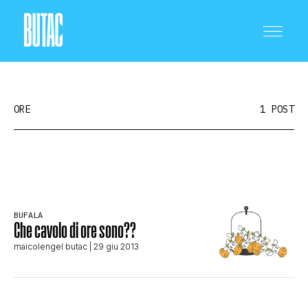
ORE
1 POST
CRONACA E POLITICA
BUFALA
SCIENZA E TECNOLOGIA
Che cavolo di ore sono??
maicolengel butac
| 29 giu 2013
SALUTE E MEDICINA