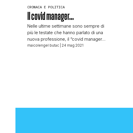
CRONACA E POLITICA
Il covid manager…
Nelle ultime settimane sono sempre di
più le testate che hanno parlato di una
nuova professione, il “covid manager”.
Professione – a quanto pare leggendo i
maicolengel butac
| 24 mag 2021
tantissimi articoli pubblicati in merito –
necessaria in quest’era pandemica. In
realtà già ieri notte Maria Stella Gelmini,
ministra degli affari regionali, a
Domenica In ha spiegato che in […]