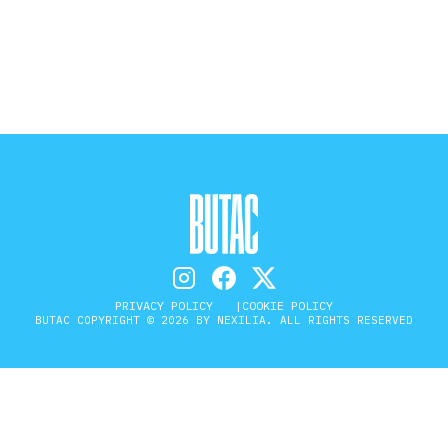
STORIA E CITAZIONI
INTRATTENIMENTO
COMPLOTTI, LEGGENDE URBANE ED
EVERGREEN
PRIVACY POLICY
COOKIE POLICY
EDITORIALI
BUTAC COPYRIGHT © 2026 BY NEXILIA. ALL RIGHTS RESERVED
TRUFFE E SOCIAL NETWORK