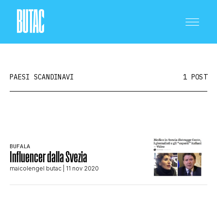
PAESI SCANDINAVI
1 POST
CRONACA E POLITICA
BUFALA
Influencer dalla Svezia
SCIENZA E TECNOLOGIA
maicolengel butac
| 11 nov 2020
SALUTE E MEDICINA