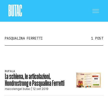
PASQUALINA FERRETTI
1 POST
CRONACA E POLITICA
BUFALA
La schiena, le articolazioni,
SCIENZA E TECNOLOGIA
Hondrostrong e Pasqualina Ferretti
maicolengel butac
| 12 set 2019
SALUTE E MEDICINA