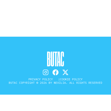
STORIA E CITAZIONI
INTRATTENIMENTO
COMPLOTTI, LEGGENDE URBANE ED
EVERGREEN
EDITORIALI
PRIVACY POLICY
COOKIE POLICY
BUTAC COPYRIGHT © 2026 BY NEXILIA. ALL RIGHTS RESERVED
TRUFFE E SOCIAL NETWORK