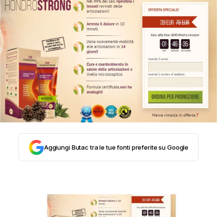
STORIA E CITAZIONI
INTRATTENIMENTO
COMPLOTTI, LEGGENDE URBANE ED
EVERGREEN
Aggiungi Butac tra le tue fonti preferite su Google
EDITORIALI
TRUFFE E SOCIAL NETWORK