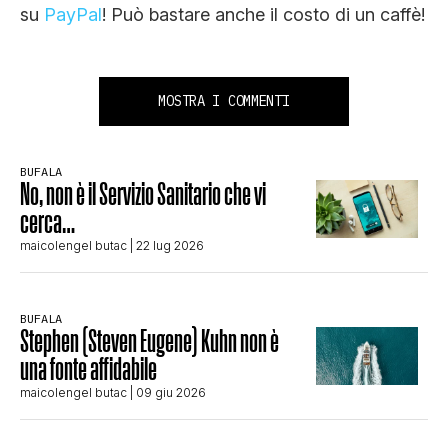
su
PayPal
! Può bastare anche il costo di un caffè!
MOSTRA I COMMENTI
BUFALA
No, non è il Servizio Sanitario che vi
cerca…
maicolengel butac
| 22 lug 2026
BUFALA
Stephen (Steven Eugene) Kuhn non è
una fonte affidabile
maicolengel butac
| 09 giu 2026