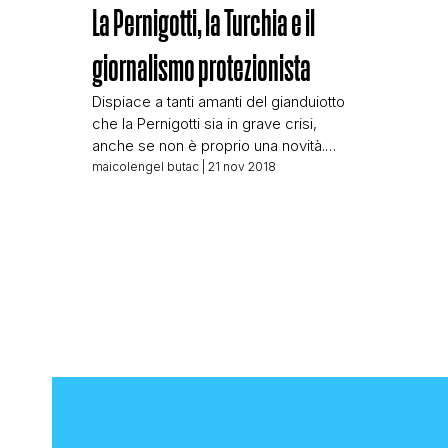
La Pernigotti, la Turchia e il
giornalismo protezionista
Dispiace a tanti amanti del gianduiotto
che la Pernigotti sia in grave crisi,
anche se non è proprio una novità.
Quello che però è interessante è
maicolengel butac
| 21 nov 2018
vedere come certe testate trattino
l’argomento. Su Gli Occhi della Guerra,
blog legato alla redazione online del
Giornale (che non è la stessa di quella
stampata) appare il 19 […]