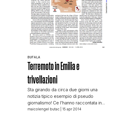
BUFALA
Terremoto in Emilia e
trivellazioni
Sta girando da circa due giorni una
notizia tipico esempio di pseudo
giornalismo! Ce l’hanno raccontata in
tantissimi, oltretutto senza aver visto
maicolengel butac
| 15 apr 2014
alcuna fonte, ma basandosi
unicamente sulle parole di Science
magazine, ma anche usando solo