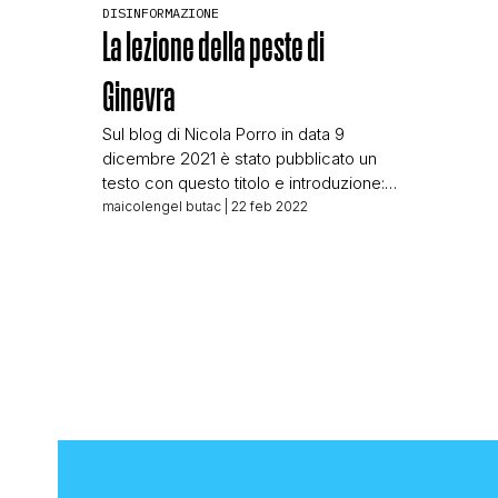
DISINFORMAZIONE
La lezione della peste di
Ginevra
Sul blog di Nicola Porro in data 9
dicembre 2021 è stato pubblicato un
testo con questo titolo e introduzione:
L’inquietante lezione della peste di
maicolengel butac
| 22 feb 2022
Ginevra Pubblichiamo questa cronaca
della peste di Ginevra del 1530 su
segnalazione di Mauro della Porta
Raffo. Il link che dovrebbe servire
come fonte riporta a una pagina che dà
come riferimenti […]