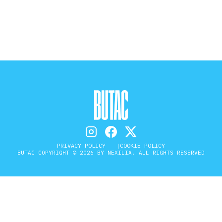
STORIA E CITAZIONI
INTRATTENIMENTO
COMPLOTTI, LEGGENDE URBANE ED
EVERGREEN
PRIVACY POLICY
COOKIE POLICY
BUTAC COPYRIGHT © 2026 BY NEXILIA. ALL RIGHTS RESERVED
EDITORIALI
TRUFFE E SOCIAL NETWORK