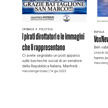
CRONACA E POLITICA
BUFALA
I pirati dirottatori e le immagini
VoxNew
che li rappresentano
Beh vabb
croce ros
Ci avete segnalato un post apparso
hanno pu
sulle bacheche social di un senatore
senza ra
maicoleng
della Repubblica Italiana, Manfredi
al solito
Potenti, senatore in forza alla Lega. Di
maicolengel butac
| 14 giu 2023
investig
seguito potete vedere il post come è
pubblica
apparso su Twitter: Nel post oltre al
l’avete s
testo è presente un’immagine con le
Non esis
solite scritte in sovraimpressione. Le
due imma
scritte riportano: Sgominati dirottatori
nel mar Tirreno. […]