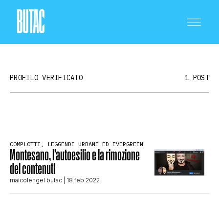
PROFILO VERIFICATO
1 POST
CRONACA E POLITICA
COMPLOTTI, LEGGENDE URBANE ED EVERGREEN
Montesano, l’autoesilio e la rimozione
SCIENZA E TECNOLOGIA
dei contenuti
maicolengel butac
| 18 feb 2022
SALUTE E MEDICINA