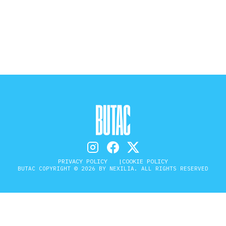
STORIA E CITAZIONI
INTRATTENIMENTO
COMPLOTTI, LEGGENDE URBANE ED
EVERGREEN
EDITORIALI
PRIVACY POLICY
COOKIE POLICY
BUTAC COPYRIGHT © 2026 BY NEXILIA. ALL RIGHTS RESERVED
TRUFFE E SOCIAL NETWORK