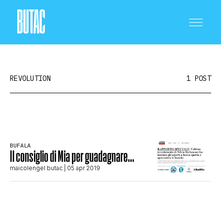
REVOLUTION
1 POST
CRONACA E POLITICA
BUFALA
Il consiglio di Mia per guadagnare…
SCIENZA E TECNOLOGIA
maicolengel butac
| 05 apr 2019
SALUTE E MEDICINA