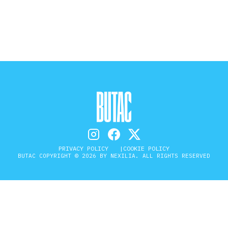
STORIA E CITAZIONI
INTRATTENIMENTO
COMPLOTTI, LEGGENDE URBANE ED
EVERGREEN
PRIVACY POLICY
COOKIE POLICY
BUTAC COPYRIGHT © 2026 BY NEXILIA. ALL RIGHTS RESERVED
EDITORIALI
TRUFFE E SOCIAL NETWORK