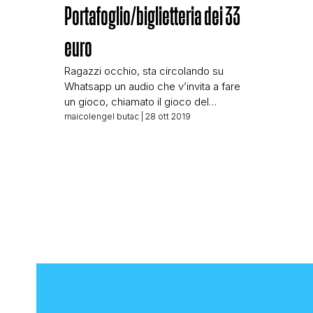
Portafoglio/biglietteria dei 33
euro
Ragazzi occhio, sta circolando su
Whatsapp un audio che v’invita a fare
un gioco, chiamato il gioco del
portafoglio o biglietteria dei 33 euro. Lo
maicolengel butac
| 28 ott 2019
schema è un classico schema a livelli,
dove chi lancia il gioco fa soldini, e gli
altri restano a bocca asciutta, non
fatevi infinocchiare. L’audio lo trovate
qui: Dovrebbe bastare […]