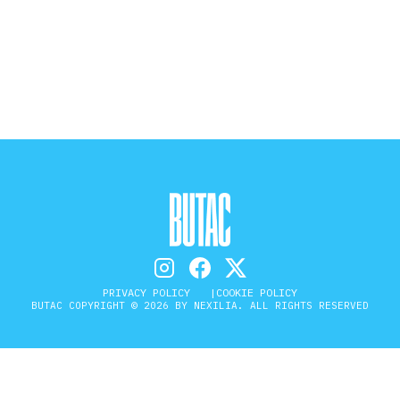
STORIA E CITAZIONI
INTRATTENIMENTO
COMPLOTTI, LEGGENDE URBANE ED
EVERGREEN
EDITORIALI
PRIVACY POLICY
COOKIE POLICY
BUTAC COPYRIGHT © 2026 BY NEXILIA. ALL RIGHTS RESERVED
TRUFFE E SOCIAL NETWORK